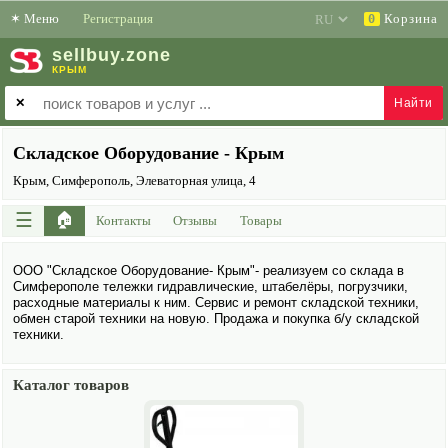
✶
Меню
Регистрация
Корзина
0
sell
buy
.zone
КРЫМ
✕
Складское Оборудование - Крым
Крым, Симферополь, Элеваторная улица, 4
☰
🏠
Контакты
Отзывы
Товары
ООО "Складское Обору­дование- Крым"- реализуем со склада в
Симферополе тележки гидравлические, штабелёры, погрузчики,
расходные материалы к ним. Сервис и ремонт складской техники,
обмен старой техники на новую. Продажа и покупка б/у складской
техники.
Каталог товаров