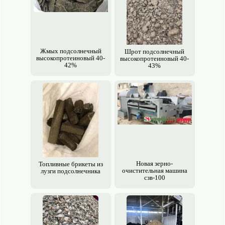
Жмых подсолнечный
Шрот подсолнечный
высоко­протеиновый 40-
высоко­протеиновый 40-
42%
43%
Новая зерно­
Топливные брикеты из
очистительная машина
лузги подсолнечника
сзв-100