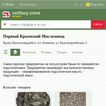
✶
Меню
Регистрация
Корзина
0
sell
buy
.zone
КРЫМ
✕
Первый Крымский Маслозавод
Крым, Красногвардейск, сел. Климово, ул. Красноармейская, 2
☰
🏠
Контакты
Отзывы
Товары
Закупка
Самое крупное предприятие на полуострове Крым по переработке
подсолнечника. Предприятие производит высоко­качественную
продукцию: - нерафинированное подсолнечное масло; -
подсолнечный жмых.
Каталог товаров