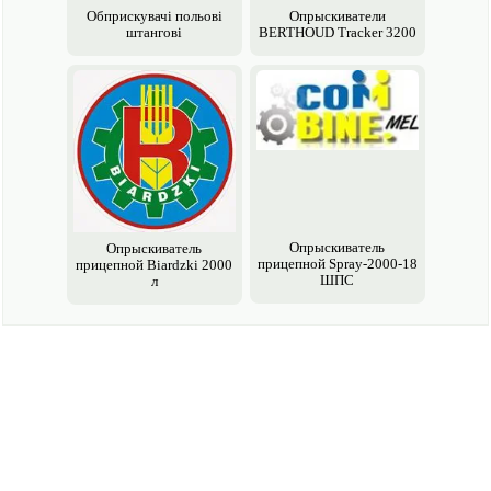
Обприскувачі польові
Опрыски­ватели
штангові
BERTHOUD Tracker 3200
Опрыски­ватель
Опрыски­ватель
прицепной Spray-2000-18
прицепной Biardzki 2000
ШПС
л