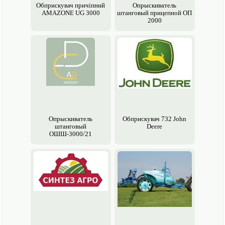
Обприскувач причіпний
Опрыски­ватель
AMAZONE UG 3000
штанговый прицепной ОП
2000
Опрыски­ватель
Обприскувач 732 John
штанговый
Deere
ОШШ-3000/21