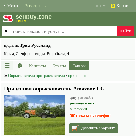
✶
Меню
Регистрация
Корзина
0
sell
buy
.zone
КРЫМ
✕
Триа Руссланд
продавец:
Крым, Симферополь, ул. Воробьева, 4
☰
🏠
Контакты
Отзывы
Товары
⇲
Опрыскиватели протравливатели
›
прицепные
Прицепной опрыскиватель Amazone UG
цену уточняйте
розница и опт
в наличии
☎ показать телефон
Добавить в корзину