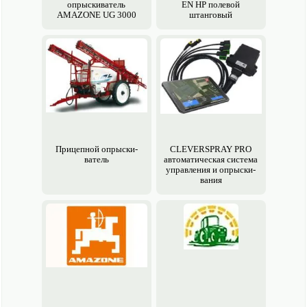
опрыски­ватель
EN HP полевой
AMAZONE UG 3000
штанговый
Прицепной опрыски­
CLEVERSPRAY PRO
ватель
авто­матическая система
управления и опрыски­
вания