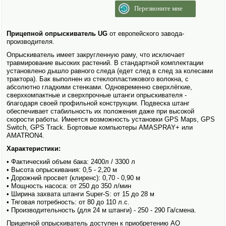
Перезвоните мне
Прицепной опрыски­ватель UG
от европейского завода-
производителя.
Опрыски­ватель имеет закругленную раму, что исключает
травмирование высоких растений. В стандартной комплектации
установлено дышло равного следа (едет след в след за колесами
трактора). Бак выполнен из стеклопластикового волокна, с
абсолютно гладкими стенками. Одновременно сверхлёгкие,
сверхкомпактные и сверхпрочные штанги опрыски­вателя -
благодаря своей профильной конструкции. Подвеска штанг
обеспечивает стабильность их положения даже при высокой
скорости работы. Имеется возможность установки GPS Maps, GPS
Switch, GPS Track. Бортовые компьютеры AMASPRAY+ или
AMATRON4.
Характеристики:
• Фактический объем бака: 2400л / 3300 л
• Высота опрыски­вания: 0,5 - 2,20 м
• Дорожний просвет (клиренс): 0,70 - 0,90 м
• Мощность насоса: от 250 до 350 л/мин
• Ширина захвата штанги Super-S: от 15 до 28 м
• Тяговая потребность: от 80 до 110 л.с.
• Производительность (для 24 м штанги) - 250 - 290 Га/смена.
Прицепной опрыски­ватель доступен к приобретению АО