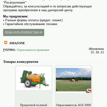
"Росагролизинг".
Обращайтесь за консультацией и по вопросам действующих
программ приобретения в наш дилерский центр.
Мы предлагаем:
• Разные формы оплаты (кредит, лизинг)
• Гарантийное обслуживание техники
• Проведение регламентных ТО
• Профессиональная служба сервиса
ПОКАЗАТЬ ПОЛНОСТЬЮ ≚
• Оригинальные запасные части
AMAZONE
Обновлено
РУБРИКА:
Опрыски­ватели прицепные
15.10.21
Товары конкурентов
Прицепной полевой
Опрыски­ватель AGS 3000