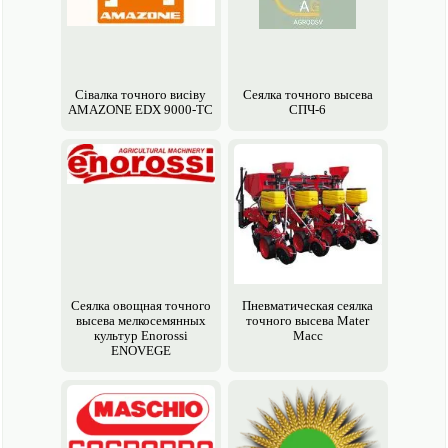
Cівалка точного висіву
Сеялка точного высева
AMAZONE EDX 9000-ТС
СПЧ-6
Cеялка овощная точного
Пневматическая сеялка
высева мелкосемянных
точного высева Mater
культур Enorossi
Macс
ENOVEGE