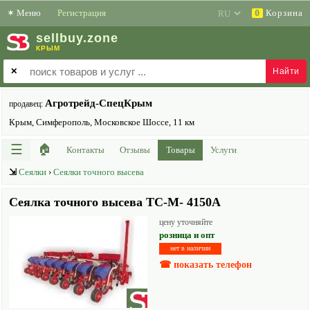
✶
Меню
Регистрация
Корзина
0
sell
buy
.zone
КРЫМ
✕
Агротрейд-СпецКрым
продавец:
Крым, Симферополь, Московское Шоссе, 11 км
☰
🏠
Контакты
Отзывы
Товары
Услуги
⇲
Сеялки
›
Сеялки точного высева
Сеялка точного высева ТС-М- 4150A
цену уточняйте
розница и опт
нет в наличии
☎ показать телефон