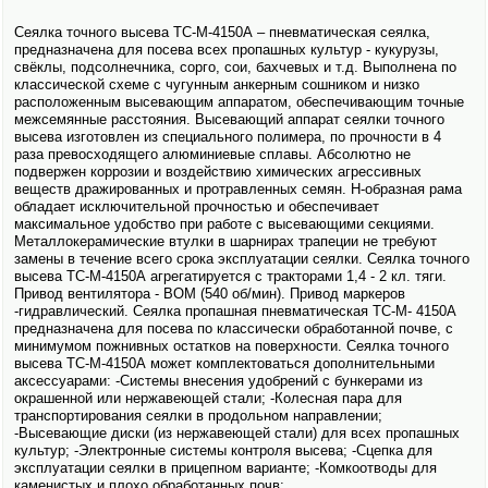
Сеялка точного высева ТС-М-4150А – пневматическая сеялка,
предназна­чена для посева всех пропашных культур - кукурузы,
свёклы, подсолнечника, сорго, сои, бахчевых и т.д. Выполнена по
классической схеме с чугунным анкерным сошником и низко
расположенным высевающим аппаратом, обеспечивающим точные
межсемянные расстояния. Высевающий аппарат сеялки точного
высева изготовлен из специального полимера, по прочности в 4
раза превосходящего алюминиевые сплавы. Абсолютно не
подвержен коррозии и воздействию химических агрессивных
веществ дражированных и протравленных семян. Н-образная рама
обладает исключительной прочностью и обеспечивает
максимальное удобство при работе с высевающими секциями.
Металлокерамические втулки в шарнирах трапеции не требуют
замены в течение всего срока эксплуатации сеялки. Сеялка точного
высева ТС-М-4150А агрегатируется с тракторами 1,4 - 2 кл. тяги.
Привод вентилятора - ВОМ (540 об/мин). Привод маркеров
-гидравлический. Сеялка пропашная пневматическая ТС-М- 4150А
предназна­чена для посева по классически обработанной почве, с
минимумом пожнивных остатков на поверхности. Сеялка точного
высева ТС-М-4150А может комплектоваться дополнительными
аксессуарами: -Системы внесения удобрений с бункерами из
окрашенной или нержавеющей стали; -Колесная пара для
транспортирования сеялки в продольном направлении;
-Высевающие диски (из нержавеющей стали) для всех пропашных
культур; -Электро­нные системы контроля высева; -Сцепка для
эксплуатации сеялки в прицепном варианте; -Комкоотводы для
каменистых и плохо обработанных почв;