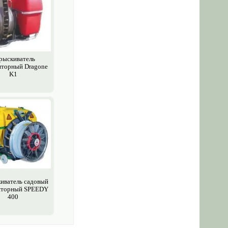
рыски­ватель
яторный Dragone
K1
и­ватель садовый
яторный SPEEDY
400