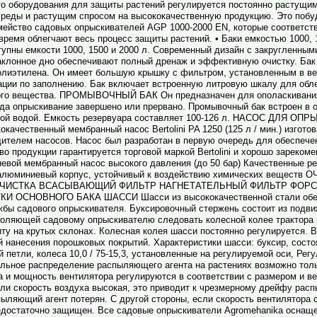
о обору­дования для защиты растений регулируется постоянно растущим
реды и растущим спросом на высоко­качественную продукцию. Это побу
мейство садовых опрыски­вателей AGP 1000-2000 EN, которые соответс
 время облегчают весь процесс защиты растений. • Баки емкостью 1000, 1
ны емкости 1000, 1500 и 2000 л. Современный дизайн с закругленными
аклонное дно обеспечивают полный дренаж и эффективную очистку. Бак 
олиэтилена. Он имеет большую крышку с фильтром, установленным в ве
ации по заполнению. Бак включает встроенную литровую шкалу для обл
ого вещества. ПРОМЫВОЧНЫЙ БАК Он предназна­чен для ополаскивания
гда опрыски­вание завершено или прервано. Промывочный бак встроен в о
той водой. Емкость резервуара составляет 100-126 л. НАСОС ДЛЯ ОП
чественный мембранный насос Bertolini PA 1250 (125 л / мин.) изгото
ителем насосов. Насос был разработан в первую очередь для обеспече
тво продукции гарантируется торговой маркой Bertolini и хорошо зареко
евой мембранный насос высоко­го давления (до 50 бар) Качественные 
алюминиевый корпус, устойчивый к воздействию химических вещест
ОЧИСТКА ВСАСЫВАЮЩИЙ ФИЛЬТР НАГНЕТАТЕЛЬНЫЙ ФИЛЬТР ФОРС
 ОСНОВНОГО БАКА ШАССИ Шасси из высоко­качественной стали обе
бы садового опрыски­вателя. Буксировочный стержень состоит из подви
воляющей садовому опрыски­вателю следовать колесной колее трактора
ту на крутых склонах. Колесная колея шасси постоянно регулируется.
 нанесения порошковых покрытий. Характеристики шасси: буксир, сост
й петли, колеса 10,0 / 75-15,3, установленные на регулируемой оси, Рег
льное распределение распыляющего агента на растениях возможно толь
а и мощность вентилятора регулируются в соответствии с размером и в
ли скорость воздуха высокая, это приводит к чрезмерному дрейфу расп
спыляющий агент потерян. С другой стороны, если скорость вентилятора 
едостаточно защищен. Все садовые опрыски­ватели Agromehanika осна