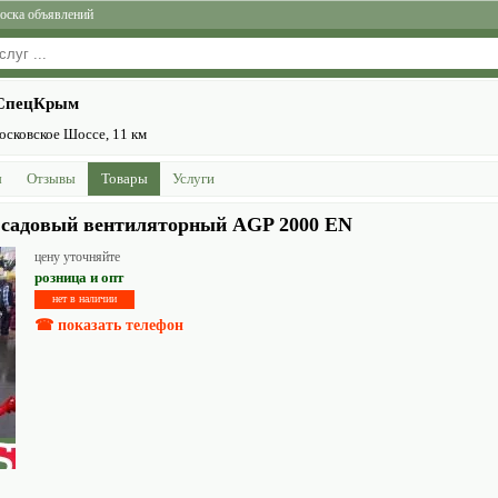
оска объявлений
-СпецКрым
сковское Шоссе, 11 км
ы
Отзывы
Товары
Услуги
садовый вентиляторный AGP 2000 EN
цену уточняйте
розница и опт
нет в наличии
☎ показать телефон