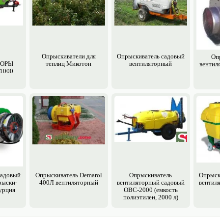
Опрыски­ватели для
Опрыски­ватель садовый
Оп
ТОРЫ
теплиц Микотон
вентиляторный
вентил
1000
садовый
Опрыски­ватель Demarol
Опрыски­ватель
Опрыск
рыски­
400Л вентиляторный
вентиляторный садовый
вентил
урция
ОВС-2000 (емкость
полиэтилен, 2000 л)