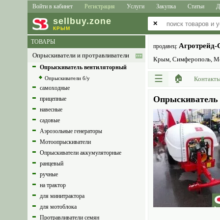
Войти в кабинет
Регистрация
Услуги
Закупка
Статьи
Д
sell
buy
.zone
✕
КРЫМ
ТОВАРЫ
Агротрейд
продавец:
Опрыскиватели и протравливатели
Крым, Симферополь, Мо
Опрыскиватель вентиляторный
☰
🏠
Опрыскиватели б/у
Контакт
самоходные
Опрыскиватель 
прицепные
навесные
садовые
Аэрозольные генераторы
Мотоопрыскиватели
Опрыскиватели аккумуляторные
ранцевый
ручные
на трактор
для минитрактора
для мотоблока
Протравливатели семян