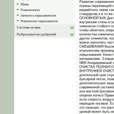
Развитие современног
Шины
охраны окружающей с
разработать новое се
Ремкомплекты
стандартам и в то же
Запчасти к опрыскивателям
ОСНОВНОЙ БАК Доступ
Ремкомплект опрыскивателя
внутренние стены и н
химически стойкого п
Системы полива
чтобы облегчить опер
количества химическ
Разбрасыватели удобрений
других элементов, ко
можно заполнить чис
СМЕШИВАНИЯ Высоко­ка
итальянским производ
опрыски­вания. Качес
материалами. 3-поршн
NBR Анодированный 
ОЧИСТКА ПОЛНАЯ 
ВНУТРЕННЕЙ ОЧИСТКИ
длительный срок служ
буксирной петли, поз
дополнительную защи
современной системой
или жесткой буксирно
опорное колесо Прави
если скорость воздух
периодом посевов. Ес
это означает, что ра
урожай может быть н