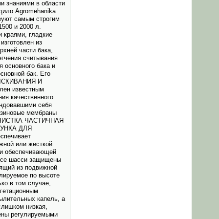
и знаниями в области
дило Agromehanika
твуют самым строгим
500 и 2000 л.
 краями, гладкие
изготовлен из
рхней части бака,
егчения считывания
 основного бака и
сновной бак. Его
РЫСКИ­ВАНИЯ И
влен известным
ния качественного
мендовавшими себя
резиновые мембраны
в ОЧИСТКА ЧАСТИЧНАЯ
УНКА ДЛЯ
спечивает
жной или жесткой
 и обеспечивающей
 Все шасси защищены
оящий из подвижной
улируемое по высоте
ко в том случае,
егетационным
ылительных капель, а
слишком низкая,
щены регулируемыми