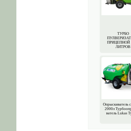
ТУРБО
ПУЛВЕРИЗА
ПРИЦЕПНОЙ 
ЛИТРОВ
Опрыски­ватель 
2000л Турбооп
ватель Lukas Т