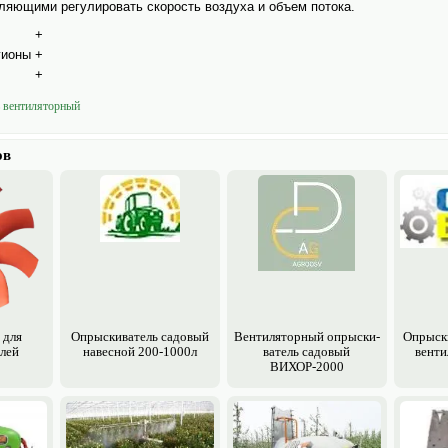
ляющими регулировать скорость воздуха и объем потока.
+
гионы
+
+
ь вентиляторный
ов
 для
Опрыски­ватель садовый
Вентиляторный опрыски­
Опрыски
елей
навесной 200-1000л
ватель садовый
венти
ВИХОР-2000