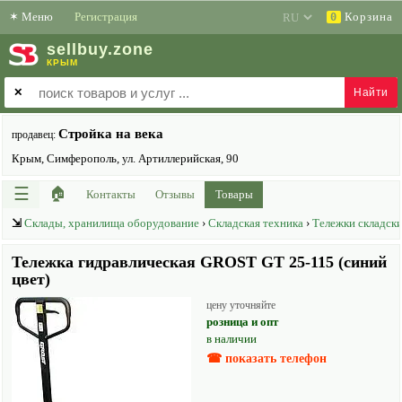
✶
Меню
Регистрация
Корзина
0
sell
buy
.zone
КРЫМ
✕
Стройка на века
продавец:
Крым, Симферополь, ул. Артиллерийская, 90
☰
🏠
Контакты
Отзывы
Товары
⇲
Склады, хранилища оборудование
›
Складская техника
›
Тележки складск
Тележка гидравлическая GROST GT 25-115 (синий
цвет)
цену уточняйте
розница и опт
в наличии
☎ показать телефон