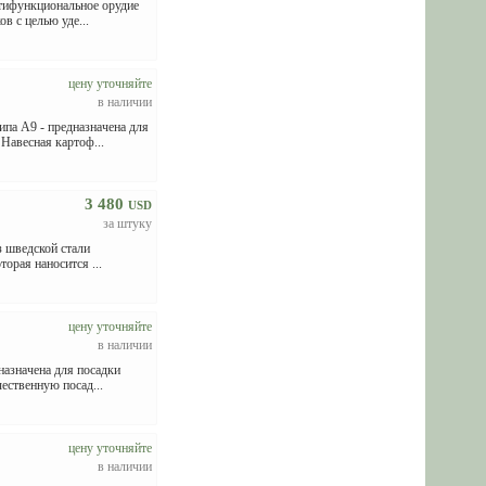
тифункциональное орудие
в с целью уде...
цену уточняйте
в наличии
а А9 - предназначена для
Навесная картоф...
3 480
USD
за штуку
з шведской стали
орая наносится ...
цену уточняйте
в наличии
азначена для посадки
ественную посад...
цену уточняйте
в наличии