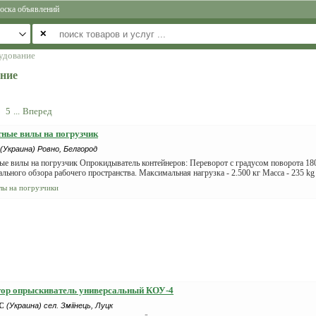
оска объявлений
✕
удование
ание
5
...
Вперед
ные вилы на погрузчик
(Украина) Ровно, Белгород
ые вилы на погрузчик Опрокидыватель контейнеров: Переворот с градусом поворота 18
льного обзора рабочего пространства. Максимальная нагрузка - 2.500 кг Масса - 235 kg 
лы на погрузчики
тор опрыскиватель универсальный КОУ-4
С
(Украина) сел. Зміїнець, Луцк