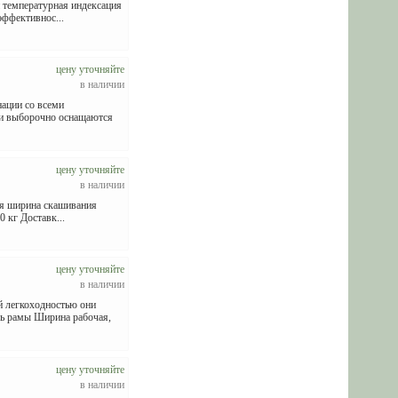
 температурная индексация
эффективнос...
цену уточняйте
в наличии
нации со всеми
ки выборочно оснащаются
цену уточняйте
в наличии
ая ширина скашивания
 кг Доставк...
цену уточняйте
в наличии
й легкоходностью они
ь рамы Ширина рабочая,
цену уточняйте
в наличии