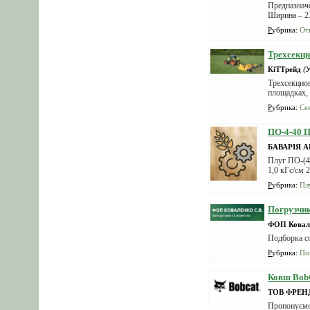
Предназначе
Ширина – 2.
Рубрика
:
От
Трехсекци
КіТТрейд
(
Трехсекцион
площадках,
Рубрика
:
Се
ПО-4-40 П
БАВАРІЯ 
Плуг ПО-(4+
1,0 кГс/см 
Рубрика
:
Пл
Погрузчи
ФОП Ковале
Подборка с
Рубрика
:
По
Ковш BobC
ТОВ ФРЕН
Пропонуємо 