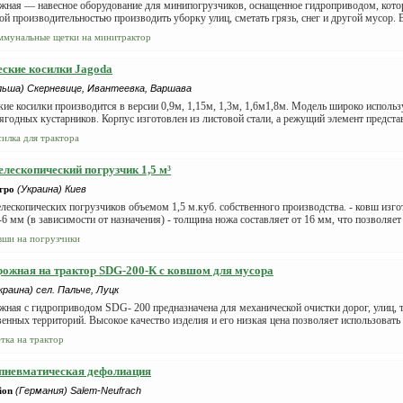
жная — навесное оборудование для минипогрузчиков, оснащенное гидроприводом, котор
й производительностью производить уборку улиц, сметать грязь, снег и другой мусор. В
ммунальные щетки на минитрактор
ские косилки Jagoda
льша) Скерневице, Ивантеевка, Варшава
ие косилки производится в версии 0,9м, 1,15м, 1,3м, 1,6м1,8м. Модель широко используе
ягодных кустарников. Корпус изготовлен из листовой стали, а режущий элемент представ
силка для трактора
елескопический погрузчик 1,5 м³
гро
(Украина) Киев
лескопических погрузчиков объемом 1,5 м.куб. собственного производства. - ковш изго
6 мм (в зависимости от назначения) - толщина ножа составляет от 16 мм, что позволяет
вши на погрузчики
ожная на трактор SDG-200-К с ковшом для мусора
краина) сел. Пальче, Луцк
ная с гидроприводом SDG- 200 предназначена для механической очистки дорог, улиц, 
енных территорий. Высокое качество изделия и его низкая цена позволяет использоват
тка на трактор
пневматическая дефолиация
ion
(Германия) Salem-Neufrach