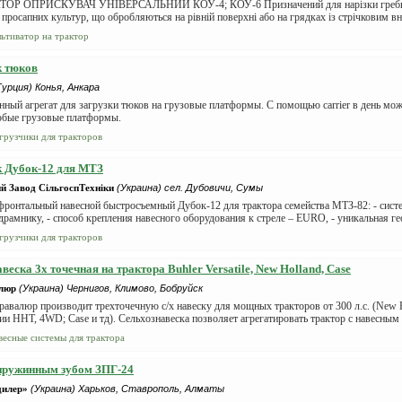
ОР ОПРИСКУВАЧ УНІВЕРСАЛЬНИЙ КОУ-4; КОУ-6 Призначений для нарізки гребнів
 просапних культур, що обробляються на рівній поверхні або на грядках із стрічковим вн
льтиватор на трактор
к тюков
Турция) Конья, Анкара
нный агрегат для загрузки тюков на грузовые платформы. С помощью carrier в день мож
юбые грузовые платформы.
грузчики для тракторов
 Дубок-12 для МТЗ
й Завод СільгоспТехніки
(Украина) сел. Дубовичи, Сумы
фронтальный навесной быстросъемный Дубок-12 для трактора семейства МТЗ-82: - сист
драмнику, - способ крепления навесного оборудования к стреле – EURO, - уникальная ге
грузчики для тракторов
веска 3х точечная на трактора Buhler Versatile, New Holland, Case
люр
(Украина) Чернигов, Климово, Бобруйск
авалюр производит трехточечную с/х навеску для мощных тракторов от 300 л.с. (New H
ерии HHT, 4WD; Case и тд). Сельхознавеска позволяет агрегатировать трактор с навесным 
весные системы для трактора
пружинным зубом ЗПГ-24
дилер»
(Украина) Харьков, Ставрополь, Алматы