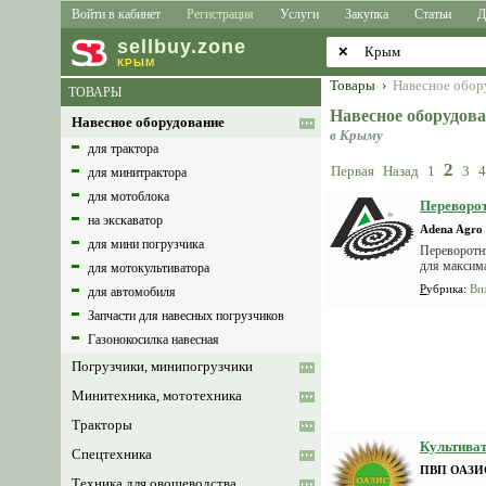
Войти в кабинет
Регистрация
Услуги
Закупка
Статьи
Д
sell
buy
.zone
✕
КРЫМ
Товары
›
Навесное обор
ТОВАРЫ
Навесное оборудов
Навесное оборудование
в Крыму
для трактора
2
Первая
Назад
1
3
4
для минитрактора
для мотоблока
Переворот
на экскаватор
Adena Agro
для мини погрузчика
Переворотн
для максима
для мотокультиватора
Рубрика
:
Ви
для автомобиля
Запчасти для навесных погрузчиков
Газонокосилка навесная
Погрузчики, минипогрузчики
Минитехника, мототехника
Тракторы
Культива
Спецтехника
ПВП ОАЗИ
Техника для овощеводства