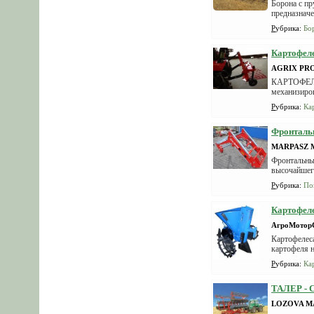
Борона с п
предназначе
Рубрика
:
Бо
Картофеле
AGRIX PR
КАРТОФЕЛЕК
механизиров
Рубрика
:
Ка
Фронтальн
MARPASZ Ma
Фронтальный
высочайшего
Рубрика
:
По
Картофел
АгроМотор
Картофелес
картофеля н
Рубрика
:
Ка
ТАЛЕР - 
LOZOVA M