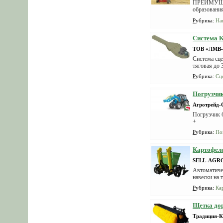
ПРЕИМУЩЕС
образования
Носитель...
Рубрика
:
На
Система K
ТОВ «ЛМВ-
Система сце
тяговая до 
Рубрика
:
Сц
Погрузчи
Агротрейд
Погрузчик 
+
Рубрика
:
По
Картофел
SELL-AGR
Автоматичес
навески на 
Рубрика
:
Ка
Щетка дор
Традиция-К