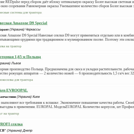
ие REDpulse перед сбором даёт яблоку оптимальную окраску Более высокая световая и
окно созревания Равномерная окраска Уменьшенное количество сборов Более высокая 
весные системы для трактора
весная Amazone D9 Special
арант
(Украина) Черкассы
сная Amazone D9 Special Навесные сеялки D9 могут применяться отдельно или в комби
атывающими орудиями при традиционном и мульчированном посеве. Поэтому эти сеял
ялка на трактор
оторная 1,65 м Польща
краина) Львов
орная производство Польща. Предназначена для скоса и укладки растительности. рабоч
ество режущих аппаратов — 2 количество ножей — 6 производительность 1,5 га/ч вес 320
нокосилка для трактора
mken EVROOPAL
Запчастини
(Украина) Киев
 выполняют все требования к вспашке. Экономичноe повышение качества работы. Свое
 выгодны в применении. EUROPAL МодельEUROPAL Количество корпусов, шт Профил
уг на трактор
PROFI сеялка
СВ"
(Украина) Днепр