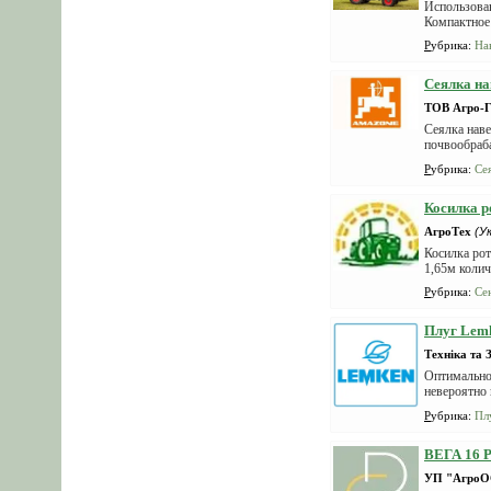
Использован
Компактное 
Рубрика
:
На
Сеялка на
ТОВ Агро-Г
Сеялка наве
почвообраб
а...
Рубрика
:
Се
Косилка р
АгроТех
(У
Косилка рот
1,65м колич
Рубрика
:
Се
Плуг Le
Техніка та 
Оптимально
невероятно
с...
Рубрика
:
Пл
ВЕГА 16 
УП "АгроО