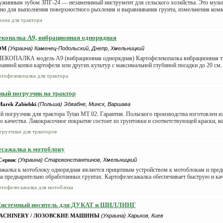
ружинным зубом ЗПГ-24 — незаменимый инструмент для сельского хозяйства. Это муль
но для выполнения поверхностного рыхления и выравнивания грунта, измельчения комко
рона для трактора
копалка А9, вибрационная однорядная
OM
(Украина) Каменец-Подольский, Днепр, Хмельницкий
ОПАЛКА модель А9 (вибрационная однорядная) Картофелекопалка вибрационная тип
анной копки картофеля или других культур с максимальной глубиной посадки до 20 см. 
ртофелекопалка для трактора
ый погрузчик на трактор
rek Zabielski
(Польша) Эдвабне, Минск, Варшава
 погрузчик для трактора Tytan MT 02. Гарантия. Польского производства изготовлен и
 качества. Лакокрасочное покрытие состоит из грунтовки и соответствующей краски, кот
грузчики для тракторов
есажалка к мотоблоку
Сервис
(Украина) Староконстантинов, Хмельницкий
ажалка к мотоблоку однорядная является прицепным устройством к мотоблокам и предн
а предварительно обработанных грунтах. Картофелесажалка обеспечивает быструю и кач
ртофелесажалка для мотоблока
Системный носитель для ДУКАТ и ШИЛЛИНГ
ACHINERY / ЛОЗОВСКИЕ МАШИНЫ
(Украина) Харьков, Киев