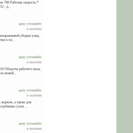
м 700 Рабочая скорость *
2 - д...
цену уточняйте
в наличии
низированной уборки улиц,
ки в пл...
цену уточняйте
в наличии
-16 Обороты рабочего вала,
ль ножей...
цену уточняйте
в наличии
 кормов, а также для
гребания сухих ...
цену уточняйте
в наличии