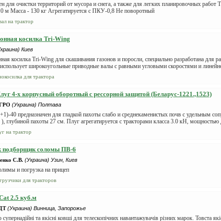
н для очистки территорий от мусора и снега, а также для легких планировочных работ 
0 м Масса - 130 кг Агрегатируется с ПКУ-0,8 Не поворотный
вал на трактор
онная косилка Tri-Wing
Украина) Киев
ная косилка Tri-Wing для скашивания газонов и поросли, специально разработана для 
 использует широкоугольные приводные валы с равными угловыми скоростями и линейно
нокосилка для трактора
луг 4-х корпусный оборотный с рессорной защитой (Беларус-1221.,1523)
АГРО
(Украина) Полтава
1)-40 предназначен для гладкой пахоты слабо и среднекаменистых почв с удельным со
2 ), глубиной пахоты 27 см. Плуг агрегатируется с тракторами класса 3.0 кН, мощностью д
уг на трактор
к подборщик соломы ПВ-6
нко С.В.
(Украина) Узин, Киев
олимы и погрузка на прицеп
грузчики для тракторов
at 2.5 куб.м
ДТ
(Украина) Винница, Запорожье
супернадійні та якісні ковші для телескопічних навантажувачів різних марок. Товста як