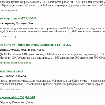
 полуприцепная Ширина захвата м 11,2 Количество рядов шт. 16 Ширина междурядий м
 9 Производительность * га/час 9,6 - 12 Емкость бункеров, (суммарная) - для семян дм³ 83
ялка на трактор
ание щеточное МТЗ, ЮМЗ
аш
(Украина) Бровары, Киев
е навесное для содержания дорог и территорий типа Щ.Тр.172 предназначено для меха
адей (в том числе и от свежевыпавшего снега) Длина щетки, 2000 мм Угол установки щет
тка на трактор
за GQN-80 к мини трактору, мощностью 12 - 16 л.с.
країна
(Украина) Киев, Днепр, Львов
-80 Тип навесной Ширина захвата, м 0,8 Мощность агрегатируемого трактора, л.с. 12
Масса, кг 160 Габаритные размеры: длина, мм 960 ширина, мм 500 высота, мм 700 Моде
чвофреза для минитрактора
акторные 5 колес
рт
(Украина) Харьков
шилки тракторные предназначены главным образом для сгребания сухих и подвяленных
грабленных валков. Использование граблей: ворошение разбросанных зеленых кормов, с
абли для тракторов
ьдозерный ПКУ-0,8-17-01
(Украина) Каменское, Днепр