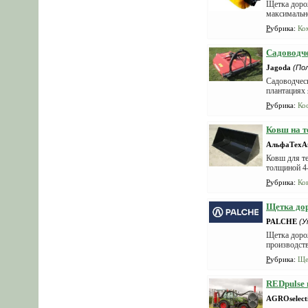
Щетка доро
максимально
Рубрика
:
Ко
Садоводче
Jagoda
(По
Садоводческ
плантациях 
Рубрика
:
Ко
Ковш на т
АльфаТехА
Ковш для те
толщиной 4-
Рубрика
:
Ко
Щетка дор
PALCHE
(У
Щетка дорож
производств
Рубрика
:
Ще
REDpulse 
AGROselect