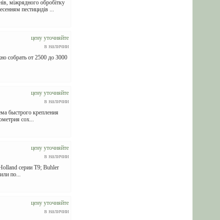
, міжрядного обробітку
есенням пестицидів ...
цену уточняйте
в наличии
но собрать от 2500 до 3000
цену уточняйте
в наличии
ема быстрого крепления
ометрия сох...
цену уточняйте
в наличии
olland серии Т9; Buhler
или по...
цену уточняйте
в наличии