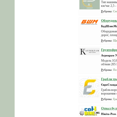
Тип машины
км/час 2,5 -
Рубрика
:
Се
Оборудов
БудШляхМ
Оборудовани
дорог, площ
Рубрика
:
Ще
Грунтофре
Агрокрам У
Модель 1GQN
об/мин 205 
Рубрика
:
По
Грабли тр
ЄвроСтанда
Грабли-воро
ворошения с
Рубрика
:
Гр
Отвал бул
Нікіта-Ром