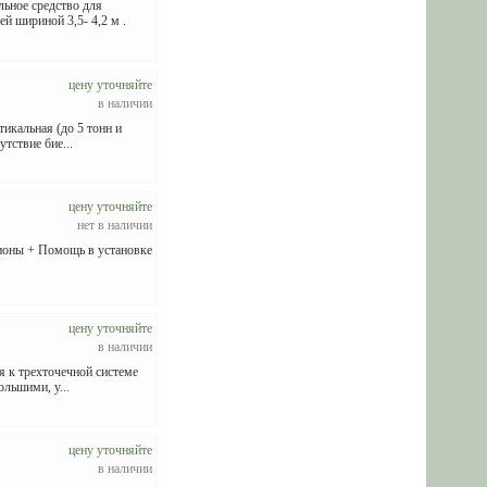
ое средство для
й шириной 3,5- 4,2 м .
цену уточняйте
в наличии
икальная (до 5 тонн и
тствие бие...
цену уточняйте
нет в наличии
ионы + Помощь в установке
цену уточняйте
в наличии
 к трехточечной системе
льшими, у...
цену уточняйте
в наличии