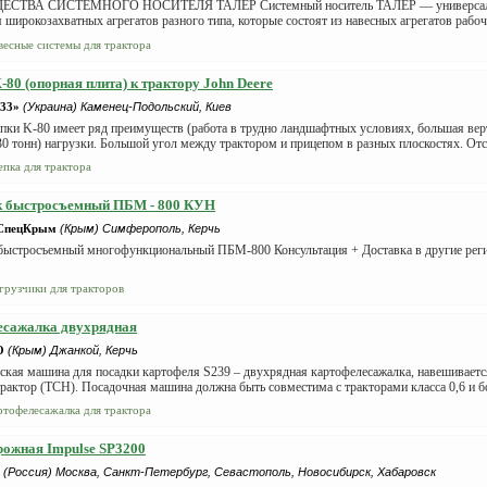
ТВА СИСТЕМНОГО НОСИТЕЛЯ ТАЛЕР Системный носитель ТАЛЕР — универсальн
 широкозахватных агрегатов разного типа, которые состоят из навесных агрегатов рабоче
весные системы для трактора
-80 (опорная плита) к трактору John Deere
33»
(Украина) Каменец-Подольский, Киев
пки K-80 имеет ряд преимуществ (работа в трудно ландшафтных условиях, большая верт
30 тонн) нагрузки. Большой угол между трактором и прицепом в разных плоскостях. Отсу
епка для трактора
к быстросъемный ПБМ - 800 КУН
-СпецКрым
(Крым) Симферополь, Керчь
быстросъемный многофункциональный ПБМ-800 Консультация + Доставка в другие рег
грузчики для тракторов
есажалка двухрядная
O
(Крым) Джанкой, Керчь
кая машина для посадки картофеля S239 – двухрядная картофелесажалка, навешивается
трактор (ТСН). Посадочная машина должна быть совместима с тракторами класса 0,6 и бо
ртофелесажалка для трактора
ожная Impulse SP3200
(Россия) Москва, Санкт-Петербург, Севастополь, Новосибирск, Хабаровск