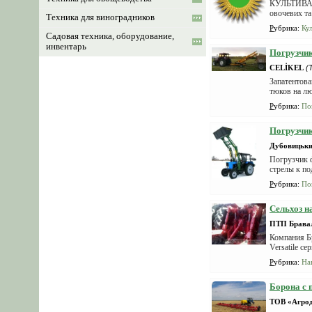
КУЛЬТИВАТ
овочевих та
Техника для виноградников
Рубрика
:
Ку
Садовая техника, оборудование,
инвентарь
Погрузчи
CELİKEL
(
Запатентова
тюков на л
Рубрика
:
По
Погрузчик
Дубовицьки
Погрузчик 
стрелы к по
Рубрика
:
По
Сельхоз на
ПТП Брава
Компания Бр
Versatile с
Рубрика
:
На
Борона с 
ТОВ «Агро