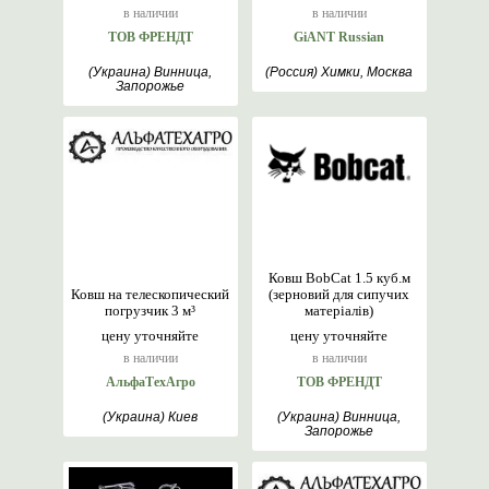
в наличии
в наличии
ТОВ ФРЕНДТ
GiANT Russian
(Украина) Винница,
(Россия) Химки, Москва
Запорожье
Ковш BobCat 1.5 куб.м
Ковш на телескопический
(зерновий для сипучих
погрузчик 3 м³
матеріалів)
цену уточняйте
цену уточняйте
в наличии
в наличии
АльфаТехАгро
ТОВ ФРЕНДТ
(Украина) Киев
(Украина) Винница,
Запорожье