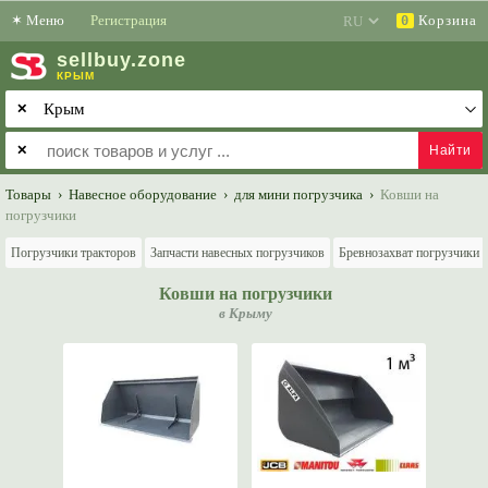
✶
Меню
Регистрация
Корзина
0
sell
buy
.zone
КРЫМ
✕
✕
Товары
›
Навесное оборудование
›
для мини погрузчика
›
Ковши на
погрузчики
Погрузчики тракторов
Запчасти навесных погрузчиков
Бревнозахват погрузчики
Ковши на погрузчики
в Крыму