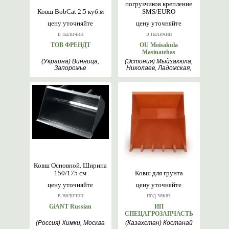
погрузчиков крепление
Ковш BobCat 2.5 куб.м
SMS/EURO
цену уточняйте
цену уточняйте
в наличии
в наличии
ТОВ ФРЕНДТ
OU Moisakula
Masinatehas
(Украина) Винница,
(Эстония) Мыйзакюла,
Запорожье
Николаев, Ладожская,
Варна, Онтарио,
Таллин
Ковш Основной. Ширина
150/175 см
Ковш для грунта
цену уточняйте
цену уточняйте
в наличии
под заказ
GiANT Russian
ИП
СПЕЦАГРОЗАПЧАСТЬ
(Россия) Химки, Москва
(Казахстан) Костанай