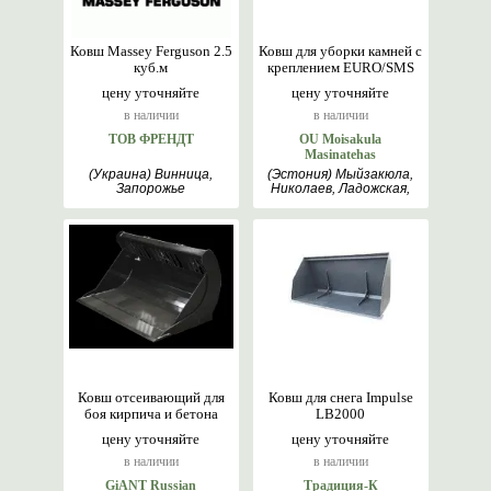
Ковш Massey Ferguson 2.5
Ковш для уборки камней с
куб.м
креплением EURO/SMS
цену уточняйте
цену уточняйте
в наличии
в наличии
ТОВ ФРЕНДТ
OU Moisakula
Masinatehas
(Украина) Винница,
(Эстония) Мыйзакюла,
Запорожье
Николаев, Ладожская,
Варна, Онтарио,
Таллин
Ковш отсеивающий для
Ковш для снега Impulse
боя кирпича и бетона
LB2000
цену уточняйте
цену уточняйте
в наличии
в наличии
GiANT Russian
Традиция-К