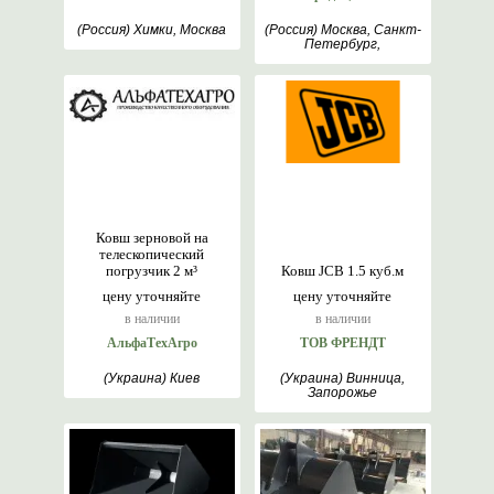
(Россия) Химки, Москва
(Россия) Москва, Санкт-
Петербург,
Севастополь,
Новосибирск, Хабаровск
Ковш зерновой на
телескопический
погрузчик 2 м³
Ковш JCB 1.5 куб.м
цену уточняйте
цену уточняйте
в наличии
в наличии
АльфаТехАгро
ТОВ ФРЕНДТ
(Украина) Киев
(Украина) Винница,
Запорожье