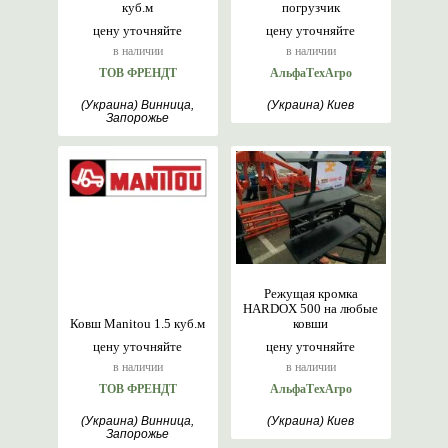
куб.м
погрузчик
цену уточняйте
цену уточняйте
в наличии
в наличии
ТОВ ФРЕНДТ
АльфаТехАгро
(Украина) Винница,
(Украина) Киев
Запорожье
Режущая кромка
HARDOX 500 на любые
Ковш Manitou 1.5 куб.м
ковши
цену уточняйте
цену уточняйте
в наличии
в наличии
ТОВ ФРЕНДТ
АльфаТехАгро
(Украина) Винница,
(Украина) Киев
Запорожье