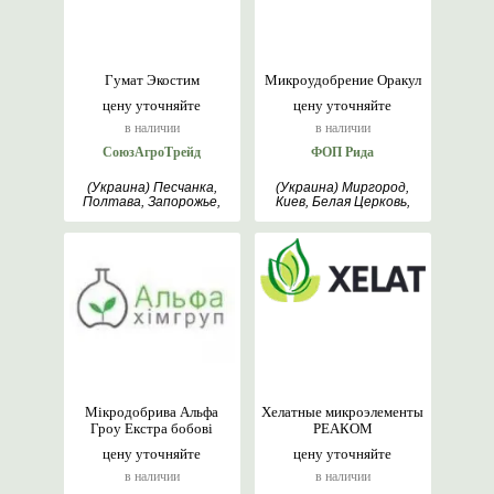
Гумат Экостим
Микроудобрение Оракул
цену уточняйте
цену уточняйте
в наличии
в наличии
СоюзАгроТрейд
ФОП Рида
(Украина) Песчанка,
(Украина) Миргород,
Полтава, Запорожье,
Киев, Белая Церковь,
Днепр
Полтава
Мікродобрива Альфа
Хелатные микроэлементы
Гроу Екстра бобові
РЕАКОМ
цену уточняйте
цену уточняйте
в наличии
в наличии