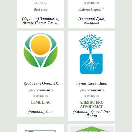
за штуку
в наличии
Best crop
Кліома Сервіс™
(Украина) Запорожье,
(Украина) Луцк,
Актау, Петах-Тиква,
Киверцы
Киев
Удобрение Омекс 3Х
Гумат Калия Цинк
цену уточняйте
цену уточняйте
в наличии
в наличии
СЕМІЛЛАС
АЛЬЯНС ЕКО
АГРОГУМАТ
(Украина) Киев
(Украина) Кривой Рог,
Днепр