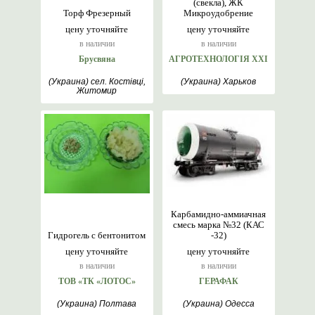
(свекла), ЖК
Торф Фрезерный
Микроудобрение
цену уточняйте
цену уточняйте
в наличии
в наличии
Брусвяна
АГРОТЕХНОЛОГІЯ ХХІ
(Украина) сел. Костівці,
(Украина) Харьков
Житомир
Карбамидно-аммиачная
смесь марка №32 (КАС
Гидрогель с бентонитом
-32)
цену уточняйте
цену уточняйте
в наличии
в наличии
ТОВ «ТК «ЛОТОС»
ГЕРАФАК
(Украина) Полтава
(Украина) Одесса