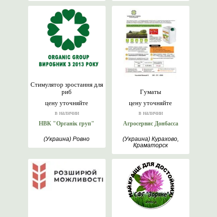
Стимулятор зростання для
риб
Гуматы
цену уточняйте
цену уточняйте
в наличии
в наличии
НВК "Органік груп"
Агросервис Донбасса
(Украина) Ровно
(Украина) Курахово,
Краматорск