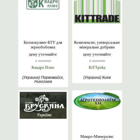
Біоінокулянт-БТУ для
Комплексне, універсальне
зернобобових
мінеральне добриво
цену уточняйте
цену уточняйте
в наличии
в наличии
Квадро Плюс
КіТТрейд
(Украина) Первомайск,
(Украина) Киев
Николаев
Микро-Минералис