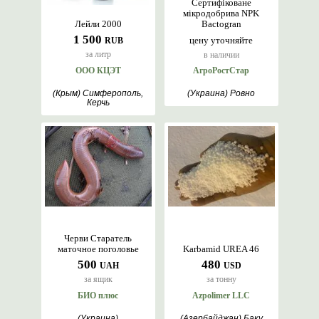
Сертифіковане
мікродобрива NPK
Лейли 2000
Bactogran
1 500
цену уточняйте
RUB
за литр
в наличии
ООО КЦЭТ
АгроРостСтар
(Крым) Симферополь,
(Украина) Ровно
Керчь
Черви Старатель
маточное поголовье
Karbamid UREA 46
500
480
UAH
USD
за ящик
за тонну
БИО плюс
Azpolimer LLC
(Украина)
(Азербайджан) Баку