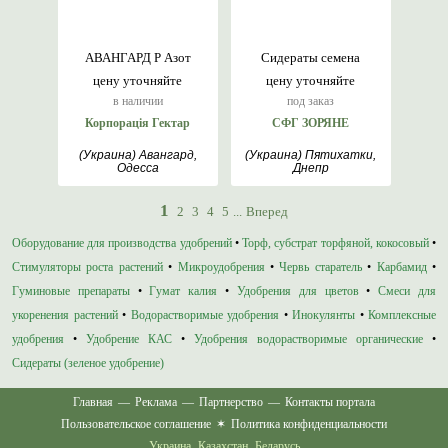
АВАНГАРД Р Азот
Сидераты семена
цену уточняйте
цену уточняйте
в наличии
под заказ
Корпорація Гектар
СФГ ЗОРЯНЕ
(Украина) Авангард,
(Украина) Пятихатки,
Одесса
Днепр
1
2
3
4
5
...
Вперед
Оборудование для производства удобрений
•
Торф, субстрат торфяной, кокосовый
•
Стимуляторы роста растений
•
Микроудобрения
•
Червь старатель
•
Карбамид
•
Гуминовые препараты
•
Гумат калия
•
Удобрения для цветов
•
Смеси для
укоренения растений
•
Водорастворимые удобрения
•
Инокулянты
•
Комплексные
удобрения
•
Удобрение КАС
•
Удобрения водорастворимые органические
•
Сидераты (зеленое удобрение)
Главная
—
Реклама
—
Партнерство
—
Контакты портала
Пользовательское соглашение
✶
Политика конфиденциальности
Украина
Казахстан
Беларусь