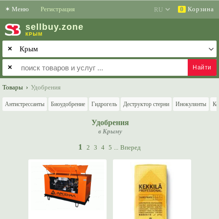
✶
Меню
Регистрация
Корзина
0
sell
buy
.zone
КРЫМ
✕
✕
Товары
›
Удобрения
Антистрессанты
Биоудобрение
Гидрогель
Деструктор стерни
Инокулянты
Ко
Удобрения
в Крыму
1
2
3
4
5
...
Вперед