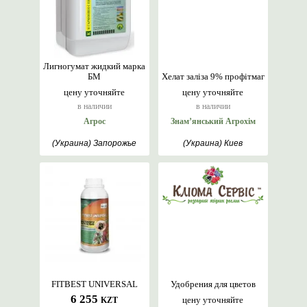
Лигногумат жидкий марка
БМ
Хелат заліза 9% профітмаг
цену уточняйте
цену уточняйте
в наличии
в наличии
Агрос
Знам’янський Агрохім
(Украина) Запорожье
(Украина) Киев
FITBEST UNIVERSAL
Удобрения для цветов
6 255
цену уточняйте
KZT