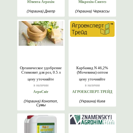
Ювента Агрохім
Мікрохім-Синтез
(Украина) Днепр
(Украина) Черкассы
Органическое удобрение
Карбамид N 46,2%
Стимовит для роз, 0.5 л
(Мочевина) оптом
цену уточняйте
цену уточняйте
в наличии
в наличии
АгроСвіт
АГРОЕКСПЕРТ-ТРЕЙД
(Украина) Конотоп,
(Украина) Киев
Сумы